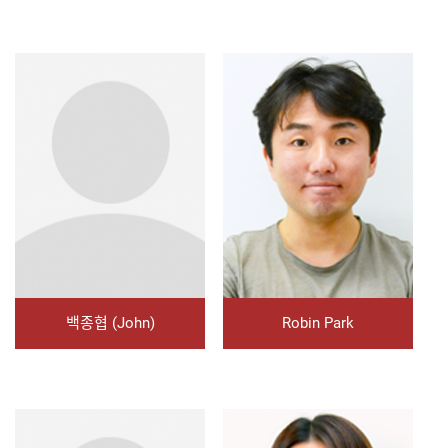
백종협 (John)
Robin Park