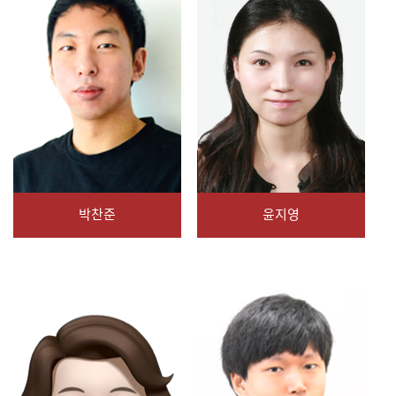
박찬준
윤지영